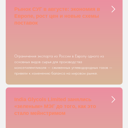
Рынок СУГ в августе: экономия в
Европе, рост цен и новые схемы
поставок
Ограничения экспорта из России в Европу одного из
основных видов сырья для производства
моноэтиленгликоля — сжиженных углеводородных газов —
привели к изменению баланса на мировом рынке.
India Glycols Limited занялись
«зеленым» МЭГ до того, как это
стало мейнстримом